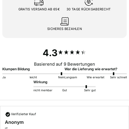
GRATIS VERSAND AB 65€
30 TAGE RÜCKGABERECHT
SICHERES BEZAHLEN
New content loaded
4.3
Basierend auf 9 Bewertungen
Klumpen Bildung
War die Lieferung wie erwartet?
Ja
leicht
Nein
Langsam
Wie erwartet
Sehr schnell
Wirkung
nicht merkbar
Gut
Sehr gut
Verifizierter Kauf
Anonym
IT