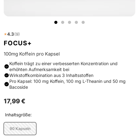
Zur
Zur
Zur
Zur
1
Slide
Slide
Slide
Slide
4.3
(9)
★
1
2
3
4
FOCUS+
gehen
gehen
gehen
gehen
100mg Koffein pro Kapsel
Koffein trägt zu einer verbesserten Konzentration und
erhöhten Aufmerksamkeit bei
Wirkstoffkombination aus 3 Inhaltsstoffen
Pro Kapsel: 100 mg Koffein, 100 mg L-Theanin und 50 mg
Bacoside
Angebotspreis
17,99 €
Inhaltsgröße:
90 Kapseln